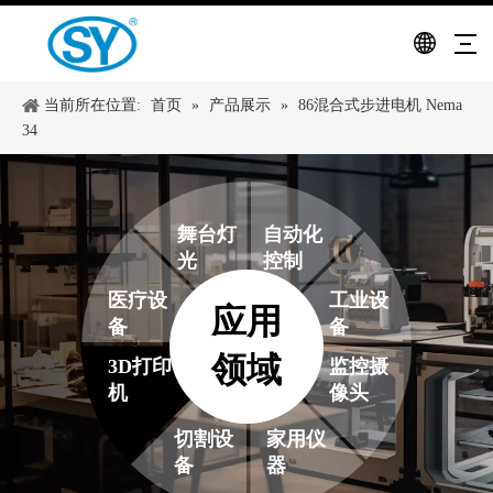
当前所在位置:
首页
»
产品展示
»
86混合式步进电机 Nema
34
舞台灯
自动化
光
控制
医疗设
工业设
应用
备
备
领域
3D打印
监控摄
机
像头
切割设
家用仪
备
器